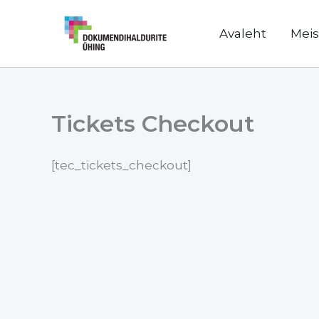
Skip
to
Avaleht
Meis
content
Tickets Checkout
[tec_tickets_checkout]