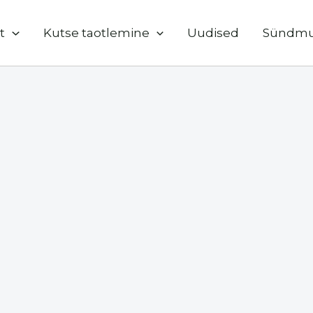
t
Kutse taotlemine
Uudised
Sündm