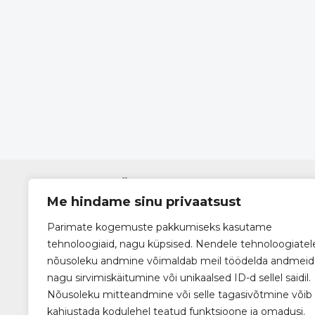
DHÜ TEISTES KANALITES
Me hindame sinu privaatsust
Ole kursis meie tegemistega
Parimate kogemuste pakkumiseks kasutame
tehnoloogiaid, nagu küpsised. Nendele tehnoloogiatel
nõusoleku andmine võimaldab meil töödelda andmeid
nagu sirvimiskäitumine või unikaalsed ID-d sellel saidil.
Nõusoleku mitteandmine või selle tagasivõtmine võib
kahjustada kodulehel teatud funktsioone ja omadusi.